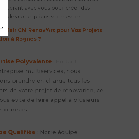
llaborant avec vous pour créer des
 et des conceptions sur mesure.
ge
hoisir CM Renov'Art pour Vos Projets
ion à Rognes ?
rtise Polyvalente
: En tant
ntreprise multiservices, nous
ons prendre en charge tous les
cts de votre projet de rénovation, ce
ous évite de faire appel à plusieurs
epreneurs.
pe Qualifiée
: Notre équipe