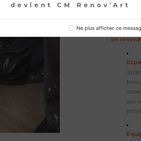
devient CM Renov'Art
en co
plans
Ne plus afficher ce messa
Pourquoi C
de rénovat
Expe
qu'e
pouv
aspe
qui v
entr
Équi