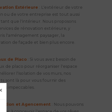
vation Extérieure
: L'extérieur de votre
n ou de votre entreprise est tout aussi
tant que l'intérieur. Nous proposons
ervices de rénovation extérieure, y
is l'aménagement paysager, la
ation de façade et bien plus encore.
aux de Placo
: Si vous avez besoin de
ux de placo pour réorganiser l'espace
éliorer l'isolation de vos murs, nos
ts sont là pour vous fournir des
tats impeccables.
×
eption et Agencement
: Nous pouvons
aider à concevoir l'espace de vos rêves