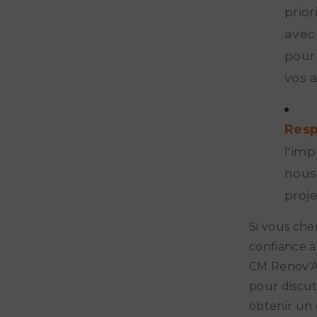
prio
avec
pour
vos a
Resp
l'imp
nous
proj
Si vous che
confiance à
CM Renov'A
pour discut
obtenir un 