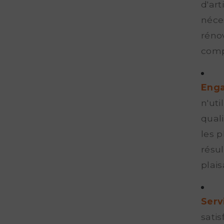
d'art
néces
rénov
comp
Enga
n'ut
quali
les p
résu
plais
Serv
satis