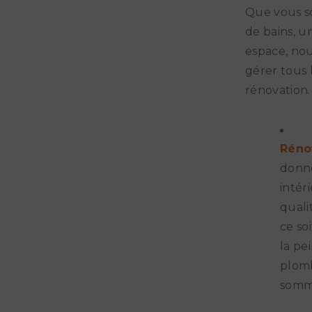
Que vous so
de bains, u
espace, nou
gérer tous 
rénovation.
Réno
donne
intér
quali
ce so
la pe
plomb
somme