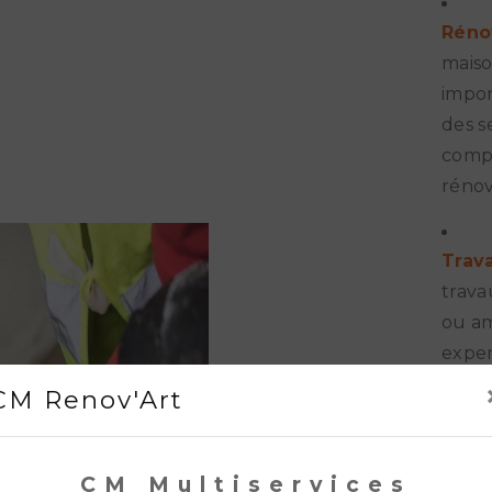
Réno
maiso
impor
des s
compr
rénov
Trav
trava
ou am
exper
résul
CM Renov'Art
Conc
CM Multiservices
vous 