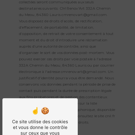
collectées seront communiquées aux seuls
destinataires suivants: CM Renov'Art 332A Chemin
du Meou, 84360 Lauris cmrenovart@gmail.com.
Vous disposez de droits d’accès, de rectification,
d’effacement, de portabilité, de limitation,
d’opposition, de retrait de votre consentement à tout
moment et du droit d’introduire une réclamation
auprès d’une autorité de contrôle, ainsi que
d’organiser le sort de vos données post-mortem. Vous
pouvez exercer ces droits par voie postale à l'adresse
332A Chemin du Meou, 84360 Lauris ou par courrier
électronique à l'adresse cmrenovart@gmail.com. Un
justificatif d'identité pourra vous être demandé. Nous
conservons vos données pendant la période de prise de
contact puis pendant la durée de prescription légale
aux fins probatoires et de gestion des contentieux.
Vous avez le droit de vous inscrire sur la liste
d'opposition au démarchage téléphonique, disponible
à cette adresse:
Bloctel.gouv.fr
. Consultez le site cnil.fr
Ce site utilise des cookies
pour plus d’informations sur vos droits.
et vous donne le contrôle
sur ceux que vous