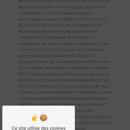
destinées à CM Renov'Art et ses sous-traitants dans le
seul but de répondre à votre message. Les données
collectées seront communiquées aux seuls
destinataires suivants: CM Renov'Art 332A Chemin
du Meou, 84360 Lauris cmrenovart@gmail.com.
Vous disposez de droits d’accès, de rectification,
d’effacement, de portabilité, de limitation,
d’opposition, de retrait de votre consentement à tout
moment et du droit d’introduire une réclamation
auprès d’une autorité de contrôle, ainsi que
d’organiser le sort de vos données post-mortem. Vous
pouvez exercer ces droits par voie postale à l'adresse
332A Chemin du Meou, 84360 Lauris ou par courrier
électronique à l'adresse cmrenovart@gmail.com. Un
justificatif d'identité pourra vous être demandé. Nous
conservons vos données pendant la période de prise de
contact puis pendant la durée de prescription légale
aux fins probatoires et de gestion des contentieux.
Vous avez le droit de vous inscrire sur la liste
d'opposition au démarchage téléphonique, disponible
à cette adresse:
Bloctel.gouv.fr
. Consultez le site cnil.fr
Ce site utilise des cookies
pour plus d’informations sur vos droits.