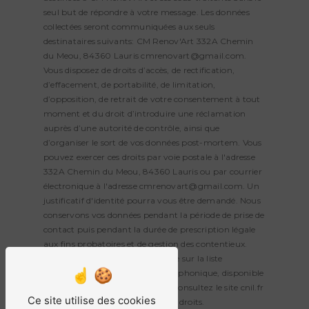
seul but de répondre à votre message. Les données
collectées seront communiquées aux seuls
destinataires suivants: CM Renov'Art 332A Chemin
du Meou, 84360 Lauris cmrenovart@gmail.com.
Vous disposez de droits d’accès, de rectification,
d’effacement, de portabilité, de limitation,
d’opposition, de retrait de votre consentement à tout
moment et du droit d’introduire une réclamation
auprès d’une autorité de contrôle, ainsi que
d’organiser le sort de vos données post-mortem. Vous
pouvez exercer ces droits par voie postale à l'adresse
332A Chemin du Meou, 84360 Lauris ou par courrier
électronique à l'adresse cmrenovart@gmail.com. Un
justificatif d'identité pourra vous être demandé. Nous
conservons vos données pendant la période de prise de
contact puis pendant la durée de prescription légale
aux fins probatoires et de gestion des contentieux.
Vous avez le droit de vous inscrire sur la liste
d'opposition au démarchage téléphonique, disponible
à cette adresse:
Bloctel.gouv.fr
. Consultez le site cnil.fr
Ce site utilise des cookies
pour plus d’informations sur vos droits.