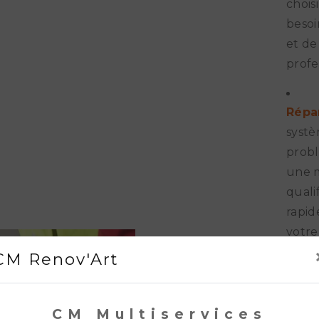
chois
besoi
et de
profe
Répa
systè
probl
une m
quali
rapid
votre
CM Renov'Art
Entre
fonct
CM Multiservices