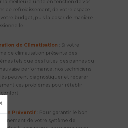
ir la meilleure unité en fonction de vos
ns de refroidissement, de votre espace
 votre budget, puis la poser de manière
ssionnelle.
ration de Climatisation
: Si votre
me de climatisation présente des
èmes tels que des fuites, des pannes ou
auvaise performance, nos techniciens
fiés peuvent diagnostiquer et réparer
ement ces problèmes pour rétablir
 confort.
×
tien Préventif
: Pour garantir le bon
ionnement de votre système de