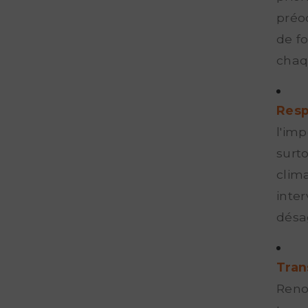
préo
de fo
chaq
Resp
l'imp
surt
clim
inte
désa
Tran
Reno