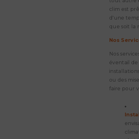
tout autre 
clim est pr
d'une tempé
que soit la
Nos Servic
Nos service
éventail de
installatio
ou des mise
faire pour v
Insta
envis
clima