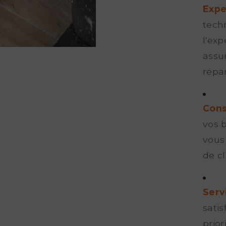
Expe
tech
l'ex
assur
répa
Cons
vos 
vous 
de c
Serv
satis
prio