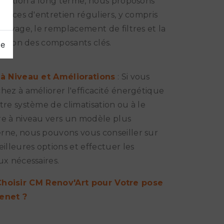
tisation à long terme, nous proposons
ervices d'entretien réguliers, y compris
ttoyage, le remplacement de filtres et la
ication des composants clés.
ge
 à Niveau et Améliorations
: Si vous
hez à améliorer l'efficacité énergétique
tre système de climatisation ou à le
e à niveau vers un modèle plus
ne, nous pouvons vous conseiller sur
eilleures options et effectuer les
ux nécessaires.
hoisir CM Renov'Art pour Votre pose
enet ?