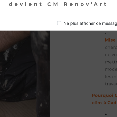
clima
devient CM Renov'Art
des s
le ne
vérif
Ne plus afficher ce messa
Mise
cherc
de vo
mettr
moder
les m
trava
Pourquoi C
clim à Cad