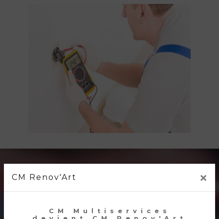
×
CM RENOV'ART
CM Renov'Art
Dépannage électricité
CM Multiservices
devient CM Renov'Art