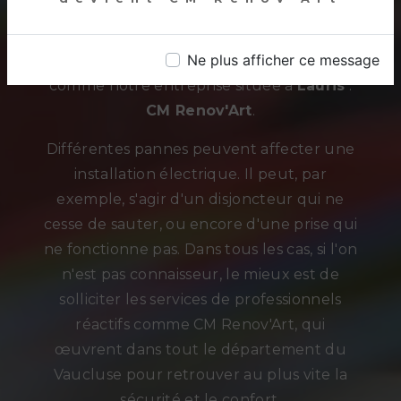
Le
dépannage électricité
fait partie des
Ne plus afficher ce message
prestations de professionnels spécialisés
comme notre entreprise située à
Lauris
:
CM Renov'Art
.
Différentes pannes peuvent affecter une
installation électrique. Il peut, par
exemple, s'agir d'un disjoncteur qui ne
cesse de sauter, ou encore d'une prise qui
ne fonctionne pas. Dans tous les cas, si l'on
n'est pas connaisseur, le mieux est de
solliciter les services de professionnels
réactifs comme CM Renov'Art, qui
œuvrent dans tout le département du
Vaucluse pour retrouver au plus vite la
sécurité et le confort.