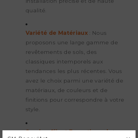
installation précise et de haute
qualité.
Variété de Matériaux
: Nous
proposons une large gamme de
revêtements de sols, des
classiques intemporels aux
tendances les plus récentes. Vous
avez le choix parmi une variété de
matériaux, de couleurs et de
finitions pour correspondre à votre
style.
Service Client Exceptionnel
: La