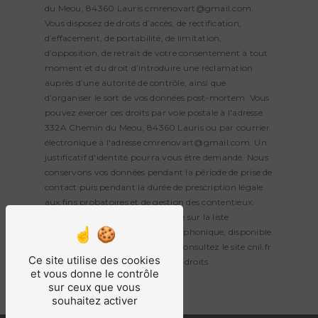
du Meou, 84360 Lauris cmrenovart@gmail.com.
Vous disposez de droits d’accès, de rectification,
d’effacement, de portabilité, de limitation,
d’opposition, de retrait de votre consentement à tout
moment et du droit d’introduire une réclamation
auprès d’une autorité de contrôle, ainsi que
d’organiser le sort de vos données post-mortem. Vous
pouvez exercer ces droits par voie postale à l'adresse
332A Chemin du Meou, 84360 Lauris ou par courrier
électronique à l'adresse cmrenovart@gmail.com. Un
justificatif d'identité pourra vous être demandé. Nous
conservons vos données pendant la période de prise de
contact puis pendant la durée de prescription légale
aux fins probatoires et de gestion des contentieux.
Vous avez le droit de vous inscrire sur la liste
d'opposition au démarchage téléphonique, disponible
à cette adresse:
Bloctel.gouv.fr
. Consultez le site cnil.fr
Ce site utilise des cookies
pour plus d’informations sur vos droits.
et vous donne le contrôle
sur ceux que vous
souhaitez activer