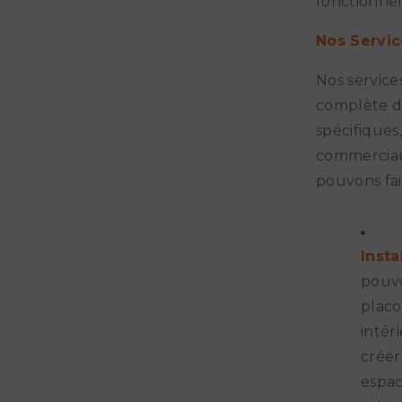
fonctionnel
Nos Servic
Nos servic
complète d'
spécifiques,
commerciaux
pouvons fai
Insta
pouvo
placo
intér
créer
espac