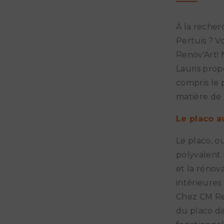
À la recher
Pertuis ? V
Renov'Art! 
Lauris pro
compris le 
matière de 
Le placo a
Le placo, o
polyvalent 
et la rénov
intérieures 
Chez CM Re
du placo da