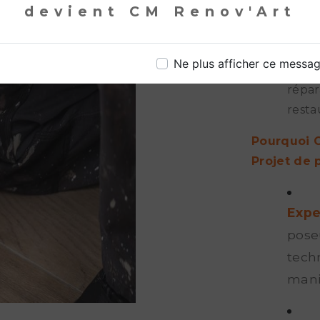
devient CM Renov'Art
Répa
plac
Ne plus afficher ce messa
fissu
répar
resta
Pourquoi C
Projet de 
Expe
pose
tech
manip