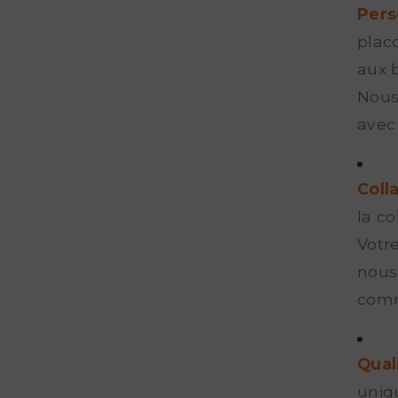
Pers
plac
aux 
Nous 
avec 
Coll
la co
Votre
nous
comm
Qual
uniq