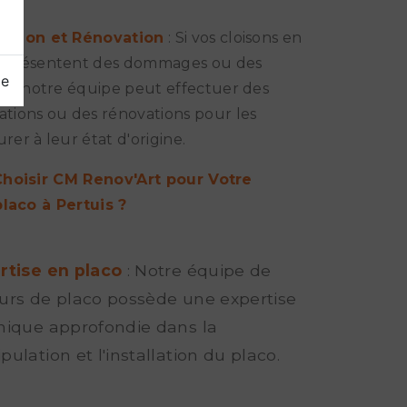
ration et Rénovation
: Si vos cloisons en
o présentent des dommages ou des
ge
res, notre équipe peut effectuer des
ations ou des rénovations pour les
urer à leur état d'origine.
hoisir CM Renov'Art pour Votre
placo à Pertuis ?
rtise en placo
: Notre équipe de
urs de placo possède une expertise
nique approfondie dans la
ulation et l'installation du placo.