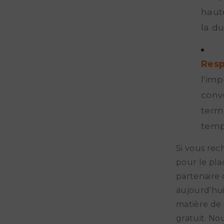
haute
la du
Resp
l'imp
conv
termi
temp
Si vous rec
pour le pla
partenaire 
aujourd'hui
matière de 
gratuit. No