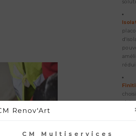
solut
Isol
placo
d'iso
pouvo
améli
rédui
Finit
chois
clois
CM Renov'Art
papie
optio
votre 
CM Multiservices