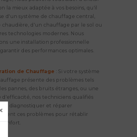
ion la mieux adaptée à vos besoins, qu'il
sse d'un système de chauffage central,
 chaudière, d'un chauffage par le sol ou
res technologies modernes. Nous
ons une installation professionnelle
garantir des performances optimales.
ration de Chauffage
: Si votre système
auffage présente des problèmes tels
es pannes, des bruits étranges, ou une
 d'efficacité, nos techniciens qualifiés
nt diagnostiquer et réparer
×
ement ces problèmes pour rétablir
 confort.