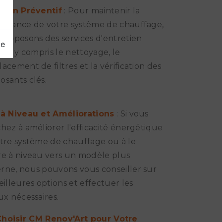
tien Préventif
: Pour maintenir la
rmance de votre système de chauffage,
proposons des services d'entretien
ge
ier, y compris le nettoyage, le
acement de filtres et la vérification des
sants clés.
 à Niveau et Améliorations
: Si vous
hez à améliorer l'efficacité énergétique
tre système de chauffage ou à le
e à niveau vers un modèle plus
ne, nous pouvons vous conseiller sur
eilleures options et effectuer les
ux nécessaires.
hoisir CM Renov'Art pour Votre