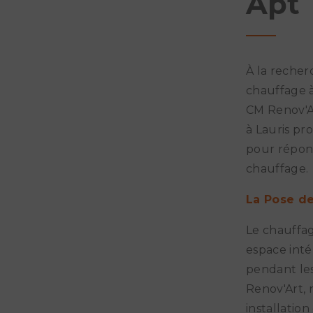
Apt
À la recher
chauffage à
CM Renov'Ar
à Lauris p
pour répond
chauffage.
La Pose d
Le chauffag
espace inté
pendant les
Renov'Art,
installatio