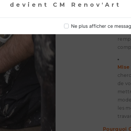
devient CM Renov'Art
Entre
perfo
nous 
Ne plus afficher ce messa
régul
rempl
compo
Mise
cherc
de vo
mettr
moder
les m
trava
Pourquoi C