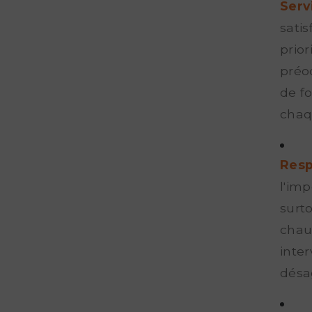
Serv
satis
prio
préo
de fo
chaq
Resp
l'imp
surt
chau
inte
désa