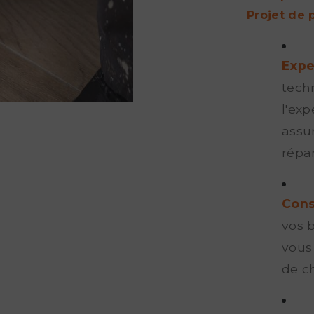
Projet de 
Expe
tech
l'ex
assur
répa
Cons
vos 
vous 
de c