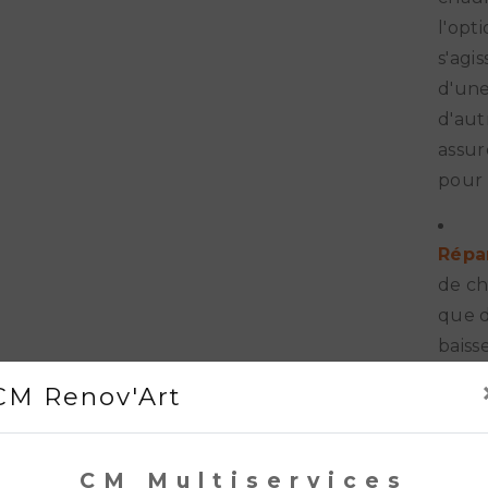
l'opt
s'agi
d'une
d'aut
assur
pour 
Répa
de ch
que d
baisse
peuve
CM Renov'Art
rapid
votre
CM Multiservices