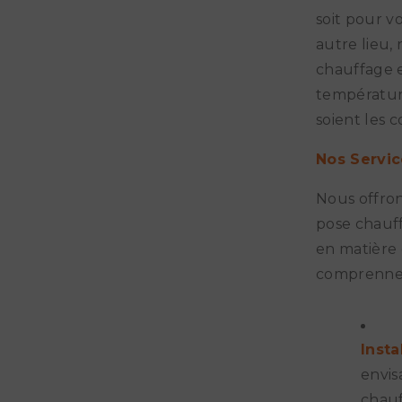
soit pour v
autre lieu,
chauffage e
température
soient les 
Nos Servic
Nous offro
pose chauf
en matière 
comprennen
Insta
envis
chauf