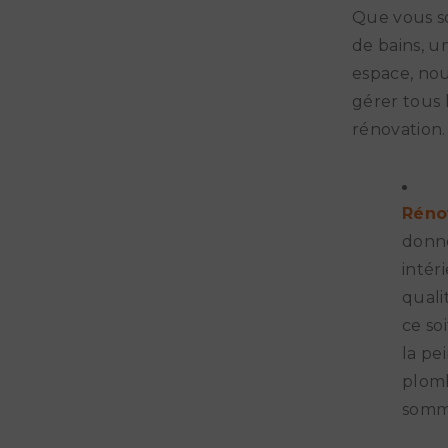
Que vous so
de bains, u
espace, nou
gérer tous 
rénovation.
Réno
donne
intér
quali
ce so
la pe
plomb
somme