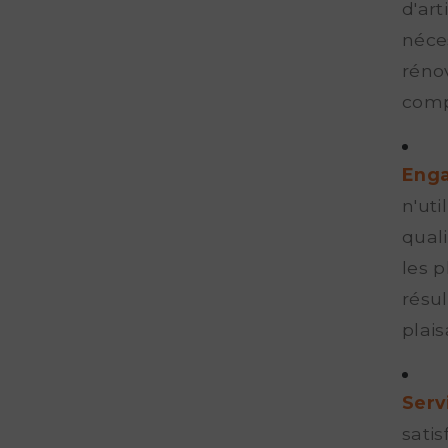
d'art
néces
rénov
comp
Enga
n'ut
quali
les p
résu
plais
Serv
satis