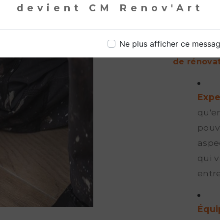
devient CM Renov'Art
en co
plans
Ne plus afficher ce messa
Pourquoi C
de rénovat
Expe
qu'e
pouv
aspe
qui v
entr
Équi