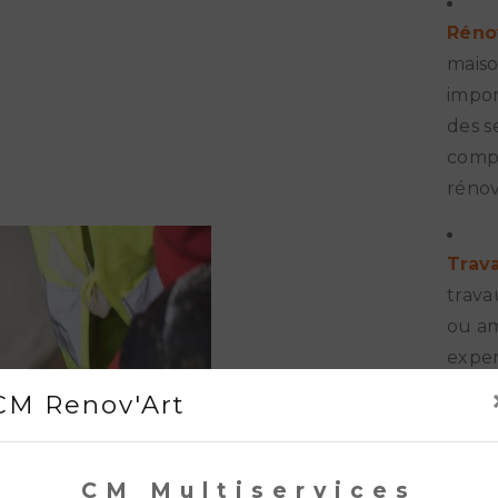
Réno
maiso
impor
des s
compr
rénov
Trav
trava
ou am
exper
résul
CM Renov'Art
Conc
CM Multiservices
vous 