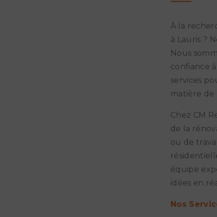
À la recher
à Lauris ? 
Nous somme
confiance 
services po
matière de 
Chez CM Re
de la rénov
ou de trava
résidentiel
équipe expé
idées en réa
Nos Servic