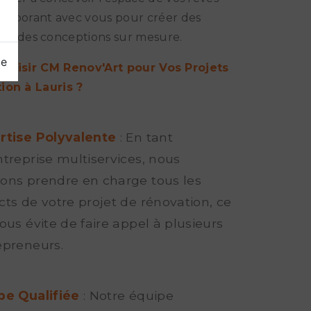
llaborant avec vous pour créer des
 et des conceptions sur mesure.
ge
hoisir CM Renov'Art pour Vos Projets
ion à Lauris ?
rtise Polyvalente
: En tant
ntreprise multiservices, nous
ons prendre en charge tous les
cts de votre projet de rénovation, ce
ous évite de faire appel à plusieurs
epreneurs.
pe Qualifiée
: Notre équipe