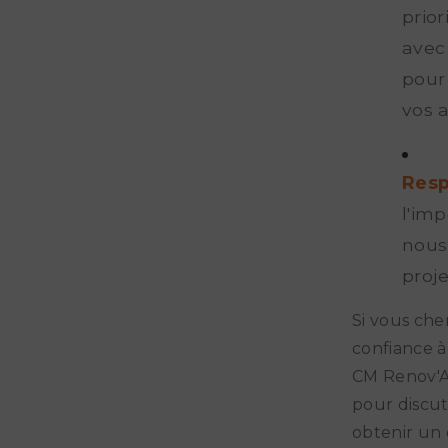
prio
avec
pour
vos a
Resp
l'imp
nous
proj
Si vous che
confiance à
CM Renov'A
pour discut
obtenir un 