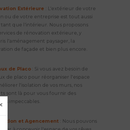
vation Extérieure
: L'extérieur de votre
n ou de votre entreprise est tout aussi
tant que l'intérieur. Nous proposons
ervices de rénovation extérieure, y
is l'aménagement paysager, la
ation de façade et bien plus encore.
aux de Placo
: Si vous avez besoin de
ux de placo pour réorganiser l'espace
éliorer l'isolation de vos murs, nos
ts sont là pour vous fournir des
tats impeccables.
×
eption et Agencement
: Nous pouvons
aider à concevoir l'espace de vos rêves