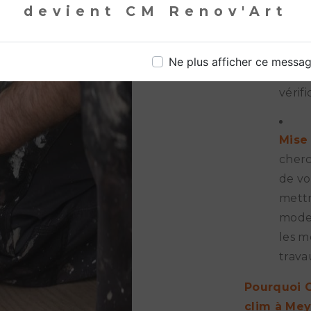
devient CM Renov'Art
fonct
clima
des s
Ne plus afficher ce messa
le ne
vérif
Mise
cherc
de vo
mettr
moder
les m
trava
Pourquoi C
clim à Mey