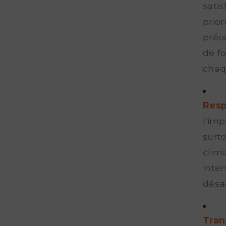
satis
prio
préo
de fo
chaq
Resp
l'imp
surt
clim
inte
désa
Tran