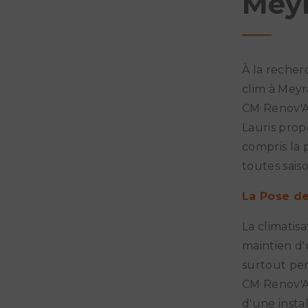
Mey
À la recher
clim à Meyr
CM Renov'Ar
Lauris pro
compris la 
toutes saiso
La Pose de
La climatisa
maintien d'
surtout pen
CM Renov'A
d'une instal