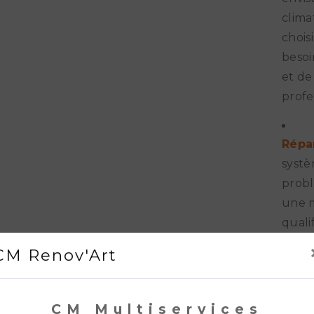
clima
chois
besoi
et de
profe
Répa
systè
probl
une m
quali
rapid
CM Renov'Art
votre
CM Multiservices
Entre