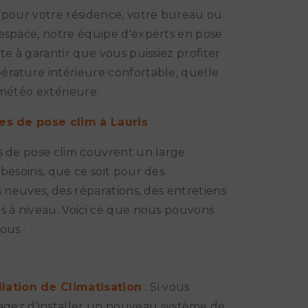
 pour votre résidence, votre bureau ou
espace, notre équipe d'experts en pose
ête à garantir que vous puissiez profiter
rature intérieure confortable, quelle
 météo extérieure.
es de pose clim à Lauris
s de pose clim couvrent un large
 besoins, que ce soit pour des
ns neuves, des réparations, des entretiens
s à niveau. Voici ce que nous pouvons
ous :
llation de Climatisation
: Si vous
agez d'installer un nouveau système de