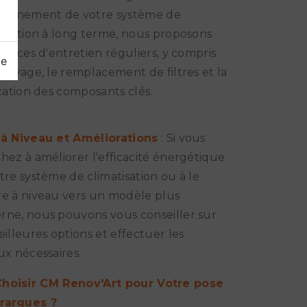
ionnement de votre système de
tisation à long terme, nous proposons
ervices d'entretien réguliers, y compris
ge
ttoyage, le remplacement de filtres et la
ication des composants clés.
 à Niveau et Améliorations
: Si vous
hez à améliorer l'efficacité énergétique
tre système de climatisation ou à le
e à niveau vers un modèle plus
ne, nous pouvons vous conseiller sur
eilleures options et effectuer les
ux nécessaires.
hoisir CM Renov'Art pour Votre pose
rargues ?