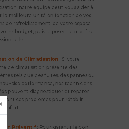
tisation, notre équipe peut vous aider à
ir la meilleure unité en fonction de vos
ns de refroidissement, de votre espace
 votre budget, puis la poser de manière
ssionnelle.
ration de Climatisation
: Si votre
me de climatisation présente des
èmes tels que des fuites, des pannes ou
auvaise performance, nos techniciens
fiés peuvent diagnostiquer et réparer
ement ces problèmes pour rétablir
×
 confort.
tien Préventif
: Pour garantir le bon