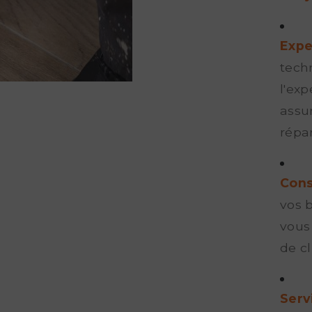
Expe
tech
l'ex
assur
répa
Cons
vos 
vous 
de c
Serv