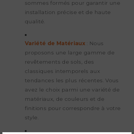
sommes formés pour garantir une
installation précise et de haute
qualité.
Variété de Matériaux
: Nous
proposons une large gamme de
revêtements de sols, des
classiques intemporels aux
tendances les plus récentes. Vous
avez le choix parmi une variété de
matériaux, de couleurs et de
finitions pour correspondre à votre
style.