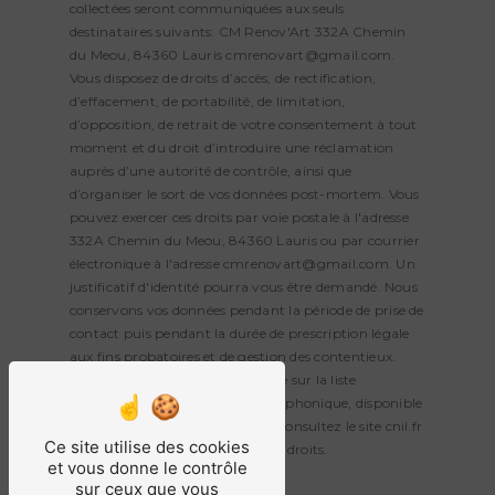
collectées seront communiquées aux seuls
destinataires suivants: CM Renov'Art 332A Chemin
du Meou, 84360 Lauris cmrenovart@gmail.com.
Vous disposez de droits d’accès, de rectification,
d’effacement, de portabilité, de limitation,
d’opposition, de retrait de votre consentement à tout
moment et du droit d’introduire une réclamation
auprès d’une autorité de contrôle, ainsi que
d’organiser le sort de vos données post-mortem. Vous
pouvez exercer ces droits par voie postale à l'adresse
332A Chemin du Meou, 84360 Lauris ou par courrier
électronique à l'adresse cmrenovart@gmail.com. Un
justificatif d'identité pourra vous être demandé. Nous
conservons vos données pendant la période de prise de
contact puis pendant la durée de prescription légale
aux fins probatoires et de gestion des contentieux.
Vous avez le droit de vous inscrire sur la liste
d'opposition au démarchage téléphonique, disponible
à cette adresse:
Bloctel.gouv.fr
. Consultez le site cnil.fr
Ce site utilise des cookies
pour plus d’informations sur vos droits.
et vous donne le contrôle
sur ceux que vous