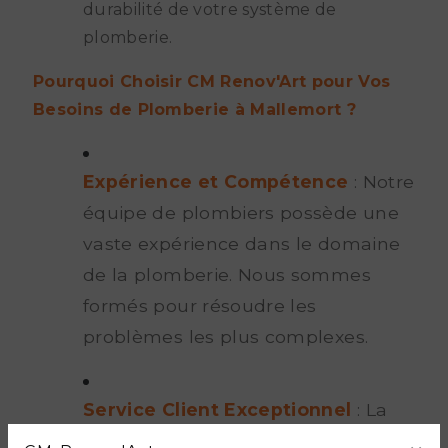
durabilité de votre système de
plomberie.
Pourquoi Choisir CM Renov'Art pour Vos
Besoins de Plomberie à Mallemort ?
Expérience et Compétence
: Notre
équipe de plombiers possède une
vaste expérience dans le domaine
de la plomberie. Nous sommes
formés pour résoudre les
problèmes les plus complexes.
Service Client Exceptionnel
: La
satisfaction de nos clients est notre