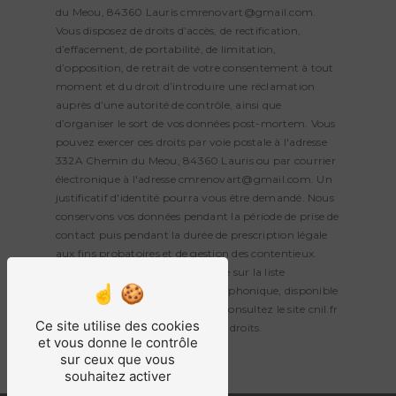
du Meou, 84360 Lauris cmrenovart@gmail.com.
Vous disposez de droits d’accès, de rectification,
d’effacement, de portabilité, de limitation,
d’opposition, de retrait de votre consentement à tout
moment et du droit d’introduire une réclamation
auprès d’une autorité de contrôle, ainsi que
d’organiser le sort de vos données post-mortem. Vous
pouvez exercer ces droits par voie postale à l'adresse
332A Chemin du Meou, 84360 Lauris ou par courrier
électronique à l'adresse cmrenovart@gmail.com. Un
justificatif d'identité pourra vous être demandé. Nous
conservons vos données pendant la période de prise de
contact puis pendant la durée de prescription légale
aux fins probatoires et de gestion des contentieux.
Vous avez le droit de vous inscrire sur la liste
d'opposition au démarchage téléphonique, disponible
à cette adresse:
Bloctel.gouv.fr
. Consultez le site cnil.fr
Ce site utilise des cookies
pour plus d’informations sur vos droits.
et vous donne le contrôle
sur ceux que vous
souhaitez activer