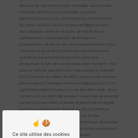
seul but de répondre à votre message. Les données
collectées seront communiquées aux seuls
destinataires suivants: CM Renov'Art 332A Chemin
du Meou, 84360 Lauris cmrenovart@gmail.com.
Vous disposez de droits d’accès, de rectification,
d’effacement, de portabilité, de limitation,
d’opposition, de retrait de votre consentement à tout
moment et du droit d’introduire une réclamation
auprès d’une autorité de contrôle, ainsi que
d’organiser le sort de vos données post-mortem. Vous
pouvez exercer ces droits par voie postale à l'adresse
332A Chemin du Meou, 84360 Lauris ou par courrier
électronique à l'adresse cmrenovart@gmail.com. Un
justificatif d'identité pourra vous être demandé. Nous
conservons vos données pendant la période de prise de
contact puis pendant la durée de prescription légale
aux fins probatoires et de gestion des contentieux.
Vous avez le droit de vous inscrire sur la liste
d'opposition au démarchage téléphonique, disponible
à cette adresse:
Bloctel.gouv.fr
. Consultez le site cnil.fr
Ce site utilise des cookies
pour plus d’informations sur vos droits.