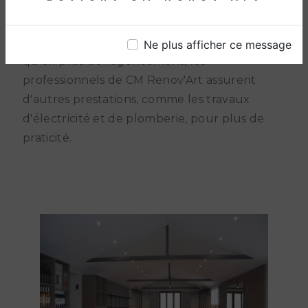
clientèle
, en rendant l'endroit à la fois
agréable et pratique
, tout en mettant en
valeur
les différents articles proposés. Notons
Ne plus afficher ce message
qu'en plus de l'agencement, les
professionnels de CM Renov'Art assurent
d'autres prestations, comme les travaux
d'électricité et de plomberie, pour plus de
praticité.