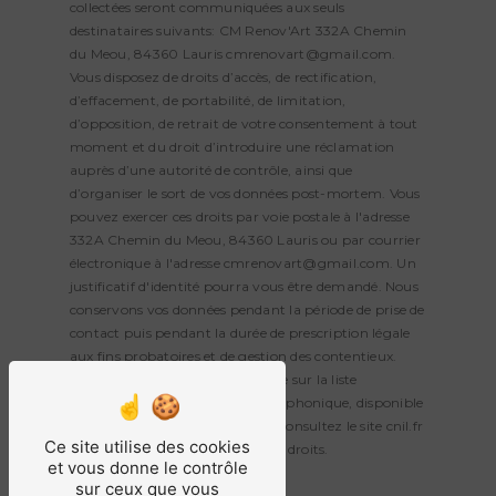
collectées seront communiquées aux seuls
destinataires suivants: CM Renov'Art 332A Chemin
du Meou, 84360 Lauris cmrenovart@gmail.com.
Vous disposez de droits d’accès, de rectification,
d’effacement, de portabilité, de limitation,
d’opposition, de retrait de votre consentement à tout
moment et du droit d’introduire une réclamation
auprès d’une autorité de contrôle, ainsi que
d’organiser le sort de vos données post-mortem. Vous
pouvez exercer ces droits par voie postale à l'adresse
332A Chemin du Meou, 84360 Lauris ou par courrier
électronique à l'adresse cmrenovart@gmail.com. Un
justificatif d'identité pourra vous être demandé. Nous
conservons vos données pendant la période de prise de
contact puis pendant la durée de prescription légale
aux fins probatoires et de gestion des contentieux.
Vous avez le droit de vous inscrire sur la liste
d'opposition au démarchage téléphonique, disponible
à cette adresse:
Bloctel.gouv.fr
. Consultez le site cnil.fr
Ce site utilise des cookies
pour plus d’informations sur vos droits.
et vous donne le contrôle
sur ceux que vous